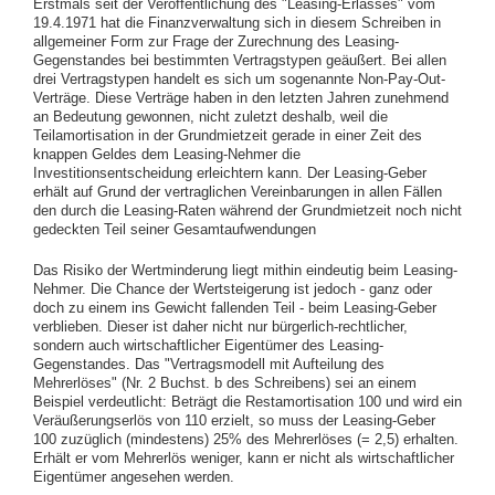
Erstmals seit der Veröffentlichung des "Leasing-Erlasses" vom
19.4.1971 hat die Finanzverwaltung sich in diesem Schreiben in
allgemeiner Form zur Frage der Zurechnung des Leasing-
Gegenstandes bei bestimmten Vertragstypen geäußert. Bei allen
drei Vertragstypen handelt es sich um sogenannte Non-Pay-Out-
Verträge. Diese Verträge haben in den letzten Jahren zunehmend
an Bedeutung gewonnen, nicht zuletzt deshalb, weil die
Teilamortisation in der Grundmietzeit gerade in einer Zeit des
knappen Geldes dem Leasing-Nehmer die
Investitionsentscheidung erleichtern kann. Der Leasing-Geber
erhält auf Grund der vertraglichen Vereinbarungen in allen Fällen
den durch die Leasing-Raten während der Grundmietzeit noch nicht
gedeckten Teil seiner Gesamtaufwendungen
Das Risiko der Wertminderung liegt mithin eindeutig beim Leasing-
Nehmer. Die Chance der Wertsteigerung ist jedoch - ganz oder
doch zu einem ins Gewicht fallenden Teil - beim Leasing-Geber
verblieben. Dieser ist daher nicht nur bürgerlich-rechtlicher,
sondern auch wirtschaftlicher Eigentümer des Leasing-
Gegenstandes. Das "Vertragsmodell mit Aufteilung des
Mehrerlöses" (Nr. 2 Buchst. b des Schreibens) sei an einem
Beispiel verdeutlicht: Beträgt die Restamortisation 100 und wird ein
Veräußerungserlös von 110 erzielt, so muss der Leasing-Geber
100 zuzüglich (mindestens) 25% des Mehrerlöses (= 2,5) erhalten.
Erhält er vom Mehrerlös weniger, kann er nicht als wirtschaftlicher
Eigentümer angesehen werden.